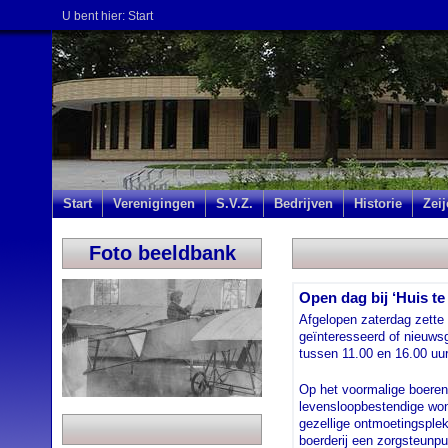
U bent hier:
Start
Start
Verenigingen
S.V.Z.
Bedrijven
Historie
Zei
Foto beeldbank
Open dag bij ‘Huis te 
Afgelopen zaterdag zette 
geïnteresseerd of nieuws
tussen 11.00 en 16.00 uur
Op het voormalige boerener
levensloopbestendige woni
gezellige ontmoetingsple
boerderij een zorgsteunp