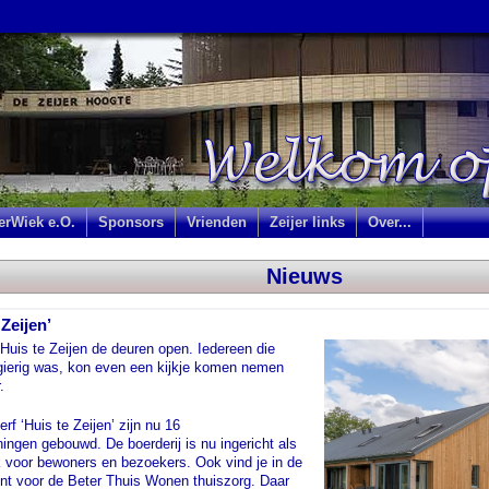
jerWiek e.O.
Sponsors
Vrienden
Zeijer links
Over...
Nieuws
Zeijen’
Huis te Zeijen de deuren open. Iedereen die
gierig was, kon even een kijkje komen nemen
.
f ‘Huis te Zeijen’ zijn nu 16
ngen gebouwd. De boerderij is nu ingericht als
k voor bewoners en bezoekers. Ook vind je in de
unt voor de Beter Thuis Wonen thuiszorg. Daar