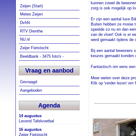
kunnen zowel de bewoner
Zeijen (Start)
zorg is ook mogelijk op l
Meteo Zeijen
Er zijn een aantal luxe B
DvhN
Buiten hebben ze mooie t
speelde zo nu en dan een 
RTV Drenthe
van de vloer! Ook is er e
NU.nl
werd gemaakt tijdens de 
Zeijer Fietstocht
Bij een aantal bewoners s
keuzes gemaakt konden wor
Beeldbank - 3475 foto's -
Fantastisch om eens een k
Vraag en aanbod
Meer weten over deze pr
Gevraagd
Klik op 'verder lezen' om f
Aangeboden
Agenda
14 augustus
Levend Tafelvoetbal
16 augustus
Zeijer Fietstocht