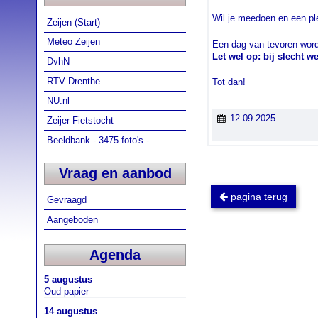
Wil je meedoen en een pl
Zeijen (Start)
Meteo Zeijen
Een dag van tevoren wor
Let wel op: bij slecht w
DvhN
RTV Drenthe
Tot dan!
NU.nl
12-09-2025
Zeijer Fietstocht
Beeldbank - 3475 foto's -
Vraag en aanbod
pagina terug
Gevraagd
Aangeboden
Agenda
5 augustus
Oud papier
14 augustus