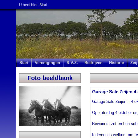
U bent hier:
Start
Start
Verenigingen
S.V.Z.
Bedrijven
Historie
Zei
Foto beeldbank
Garage Sale Zeijen 4
Garage Sale Zeijen – 4 o
Op zaterdag 4 oktober or
Bewoners zetten hun schu
Iedereen is welkom om te