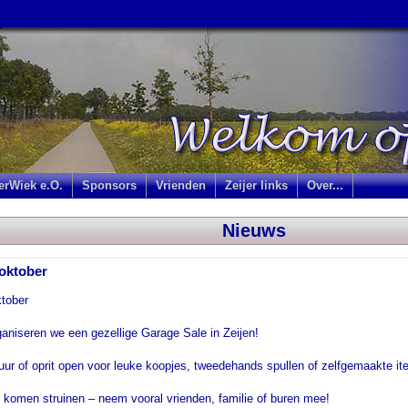
jerWiek e.O.
Sponsors
Vrienden
Zeijer links
Over...
Nieuws
 oktober
ktober
ganiseren we een gezellige Garage Sale in Zeijen!
ur of oprit open voor leuke koopjes, tweedehands spullen of zelfgemaakte 
 komen struinen – neem vooral vrienden, familie of buren mee!