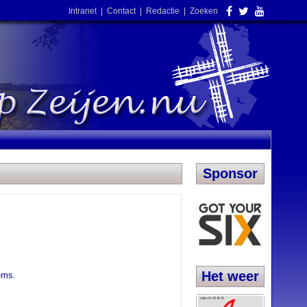
Intranet
|
Contact
|
Redactie
|
Zoeken
Sponsor
Het weer
items.