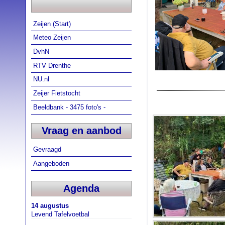
Zeijen (Start)
Meteo Zeijen
DvhN
RTV Drenthe
NU.nl
Zeijer Fietstocht
Beeldbank - 3475 foto's -
Vraag en aanbod
Gevraagd
Aangeboden
Agenda
14 augustus
Levend Tafelvoetbal