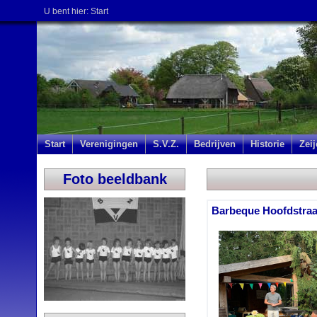
U bent hier:
Start
Start
Verenigingen
S.V.Z.
Bedrijven
Historie
Zei
Foto beeldbank
Barbeque Hoofdstraa