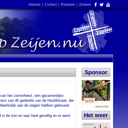
Intranet
|
Contact
|
Redactie
|
Zoeken
Sponsor
g van het zomerfeest, een gezamenlijke
ers van dit gedeelte van de Hoofdstraat, die
aadwerkelijk aan de wagen hebben gebouwd.
Het weer
d in de tuin en was heel gezellig en er werd