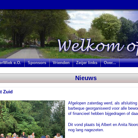
jerWiek e.O.
Sponsors
Vrienden
Zeijer links
Over...
Nieuws
t Zuid
Afgelopen zaterdag werd, als afsluitin
barbeque georganiseerd voor alle bewon
of financieel hebben bijgedragen of d
Dit vond plaats bij Albert en Anita Noor
nog lang nagezeten.