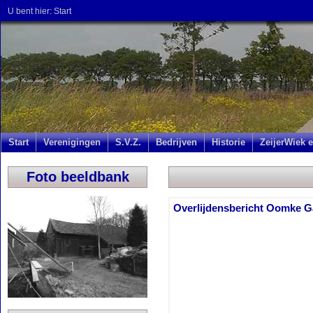
U bent hier:
Start
Start
Verenigingen
S.V.Z.
Bedrijven
Historie
ZeijerWiek e
Foto beeldbank
Overlijdensbericht Oomke G