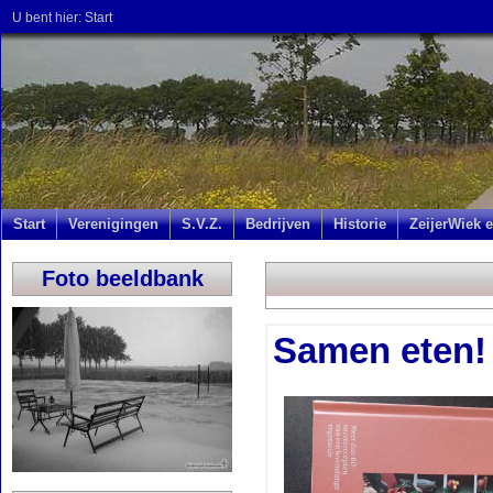
U bent hier:
Start
Start
Verenigingen
S.V.Z.
Bedrijven
Historie
ZeijerWiek e
Foto beeldbank
Samen eten! -