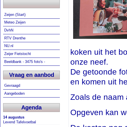
Zeijen (Start)
Meteo Zeijen
DvhN
RTV Drenthe
NU.nl
koken uit het bo
Zeijer Fietstocht
onze neef.
Beeldbank - 3475 foto's -
De getoonde fot
Vraag en aanbod
en komen uit h
Gevraagd
Aangeboden
Zoals de naam a
Agenda
Opgeven kan we
14 augustus
Levend Tafelvoetbal