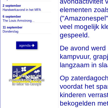
avondactiviteit 
2 september
elementen zoal
Handwerkavond in het MFA
("Amazonespel")
6 september
The Louis Armstrong...
veel mogelijk k
11 september
Donderslag
gespeeld.
agenda
De avond werd s
kampvuur, grapj
langzaam in sl
Op zaterdagocht
voordat het sp
kinderen verras
bekogelden met 