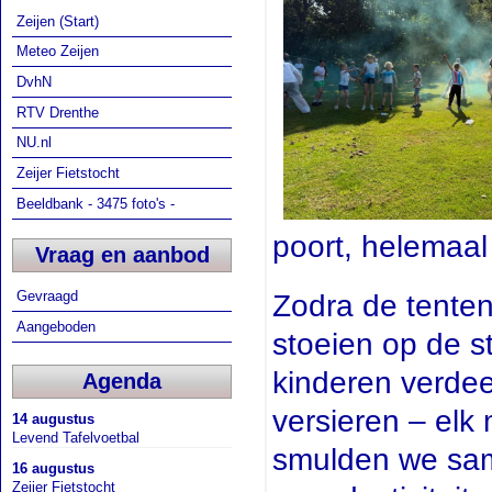
Zeijen (Start)
Meteo Zeijen
DvhN
RTV Drenthe
NU.nl
Zeijer Fietstocht
Beeldbank - 3475 foto's -
poort, helemaal i
Vraag en aanbod
Gevraagd
Zodra de tente
Aangeboden
stoeien op de s
kinderen verdee
Agenda
versieren – elk 
14 augustus
Levend Tafelvoetbal
smulden we sam
16 augustus
Zeijer Fietstocht