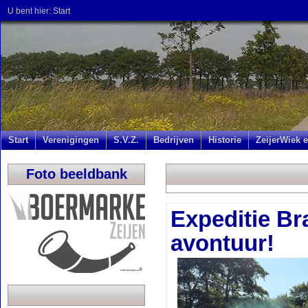
U bent hier:
Start
Start
Verenigingen
S.V.Z.
Bedrijven
Historie
ZeijerWiek e
Foto beeldbank
Expeditie Br
avontuur!