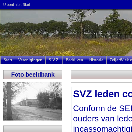
U bent hier:
Start
Start
Verenigingen
S.V.Z.
Bedrijven
Historie
ZeijerWiek e
Foto beeldbank
SVZ leden co
Conform de SEP
ouders van led
incassomachtig