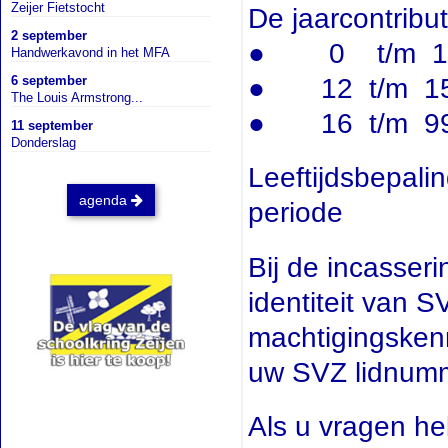
Zeijer Fietstocht
De jaarcontribut
2 september
● 0 t/m 11 
Handwerkavond in het MFA
6 september
● 12 t/m 15
The Louis Armstrong...
● 16 t/m 99
11 september
Donderslag
Leeftijdsbepali
agenda
periode
Bij de incasser
identiteit van
machtigingsken
uw SVZ lidnum
Als u vragen he