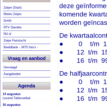
deze geïnforme
Zeijen (Start)
komende kwarta
Meteo Zeijen
worden geïncas
DvhN
RTV Drenthe
De kwartaalcontr
NU.nl
Zeijer Fietstocht
● 0 t/m 11 
Beeldbank - 3475 foto's -
● 12 t/m 15
Vraag en aanbod
● 16 t/m 99
Gevraagd
De halfjaarcontr
Aangeboden
● 0 t/m 11 
Agenda
● 12 t/m 15
14 augustus
● 16 t/m 99
Levend Tafelvoetbal
16 augustus