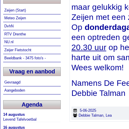
maar gelukkig k
Zeijen (Start)
Zeijen met een
Meteo Zeijen
Op
donderdaga
DvhN
RTV Drenthe
een optreden 
NU.nl
20.30 uur
op het
Zeijer Fietstocht
harte uit om s
Beeldbank - 3475 foto's -
Wees welkom!
Vraag en aanbod
Namens De Fee
Gevraagd
Aangeboden
Debbie Talman
Agenda
5-06-2025
14 augustus
Debbie Talman, Lea
Levend Tafelvoetbal
16 augustus