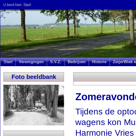
U bent hier:
Start
Start
Verenigingen
S.V.Z.
Bedrijven
Historie
ZeijerWiek e
Foto beeldbank
Zomeravondc
Tijdens de opto
wagens kon Muz
Harmonie Vries e