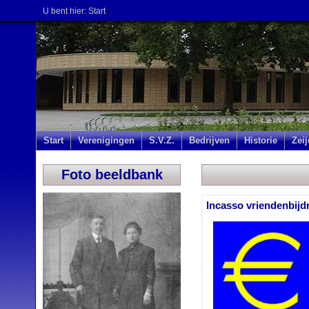
U bent hier:
Start
Start
Verenigingen
S.V.Z.
Bedrijven
Historie
Zei
Foto beeldbank
Incasso vriendenbijd