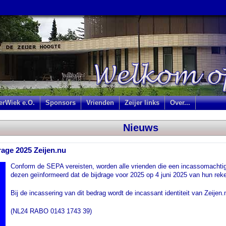
jerWiek e.O.
Sponsors
Vrienden
Zeijer links
Over...
Nieuws
rage 2025 Zeijen.nu
Conform de SEPA vereisten, worden alle vrienden die een incassomachtig
dezen geïnformeerd dat de bijdrage voor 2025 op 4 juni 2025 van hun rek
Bij de incassering van dit bedrag wordt de incassant identiteit van Zeijen
(NL24 RABO 0143 1743 39)