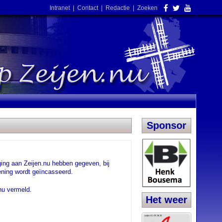
Intranet
|
Contact
|
Redactie
|
Zoeken
Sponsor
ing aan Zeijen.nu hebben gegeven, bij
ening wordt geïncasseerd.
.nu vermeld.
Het weer