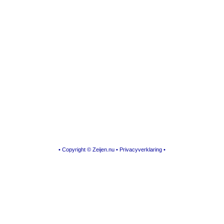
• Copyright © Zeijen.nu •
Privacyverklaring
•