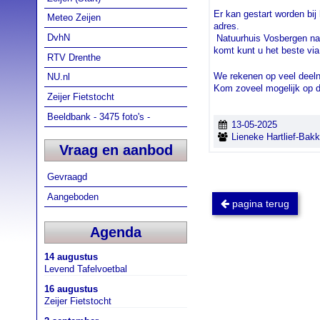
Er kan gestart worden bij
Meteo Zeijen
adres.
DvhN
Natuurhuis Vosbergen na
komt kunt u het beste via
RTV Drenthe
We rekenen op veel deel
NU.nl
Kom zoveel mogelijk op de
Zeijer Fietstocht
Beeldbank - 3475 foto's -
13-05-2025
Lieneke Hartlief-Bakk
Vraag en aanbod
Gevraagd
Aangeboden
pagina terug
Agenda
14 augustus
Levend Tafelvoetbal
16 augustus
Zeijer Fietstocht