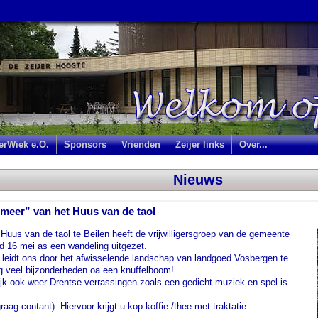
jerWiek e.O.
Sponsors
Vrienden
Zeijer links
Over...
Nieuws
meer” van het Huus van de taol
Huus van de taol te Beilen heeft de vrijwilligersgroep van de gemeente
d 16 mei as een wandeling uitgezet.
eidt ons door het afwisselende landschap van landgoed Vosbergen te
g veel bijzonderheden oa een knuffelboom!
jk ook weer Drentse verrassingen zoals een gedicht muziek en spel is
.
aag contant) Hiervoor krijgt u kop koffie /thee met traktatie.