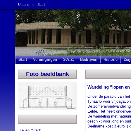
U bent hier:
Start
Start
Verenigingen
S.V.Z.
Bedrijven
Historie
Zei
Foto beeldbank
Wandeling “lopen en 
Onder de paraplu van het 
Tynaarlo voor vrijdagavon
De zomeravondwandeling l
Eelde. Het heeft onderwe
De wandeling met natuurli
geschikt voor jong en oud
Deelname kost 3 euro ( gr
Zeijen (Start)