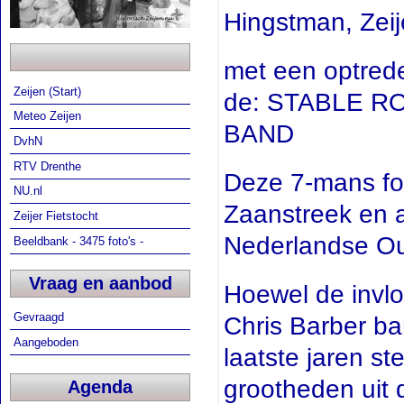
Hingstman, Zei
met een optred
Zeijen (Start)
de: STABLE R
Meteo Zeijen
BAND
DvhN
RTV Drenthe
Deze 7-mans for
NU.nl
Zaanstreek en a
Zeijer Fietstocht
Nederlandse Oud
Beeldbank - 3475 foto's -
Vraag en aanbod
Hoewel de invl
Gevraagd
Chris Barber ba
Aangeboden
laatste jaren s
grootheden uit 
Agenda