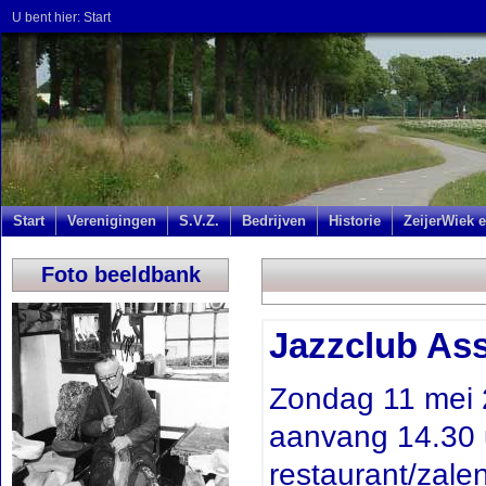
U bent hier:
Start
Start
Verenigingen
S.V.Z.
Bedrijven
Historie
ZeijerWiek e
Foto beeldbank
Jazzclub As
Zondag 11 mei 
aanvang 14.30 u
restaurant/zale