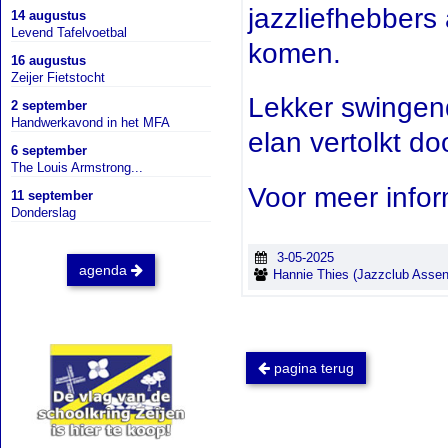
jazzliefhebbers
14 augustus
Levend Tafelvoetbal
komen.
16 augustus
Zeijer Fietstocht
Lekker swingend
2 september
Handwerkavond in het MFA
elan vertolkt do
6 september
The Louis Armstrong...
Voor meer infor
11 september
Donderslag
3-05-2025
agenda
Hannie Thies (Jazzclub Assen
pagina terug