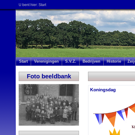
U bent hier:
Start
Start
Verenigingen
S.V.Z.
Bedrijven
Historie
Zei
Foto beeldbank
Koningsdag