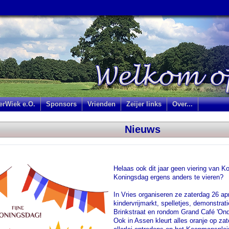
jerWiek e.O.
Sponsors
Vrienden
Zeijer links
Over...
Nieuws
Helaas ook dit jaar geen viering van K
Koningsdag ergens anders te vieren?
In Vries organiseren ze zaterdag 26 april
kindervrijmarkt, spelletjes, demonstrati
Brinkstraat en rondom Grand Café 'Onde
Ook in Assen kleurt alles oranje op zat