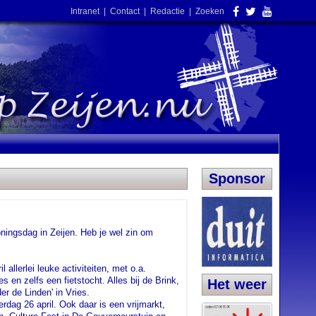
Intranet
|
Contact
|
Redactie
|
Zoeken
Sponsor
oningsdag in Zeijen. Heb je wel zin om
 allerlei leuke activiteiten, met o.a.
es en zelfs een fietstocht. Alles bij de Brink,
Het weer
r de Linden' in Vries.
erdag 26 april. Ook daar is een vrijmarkt,