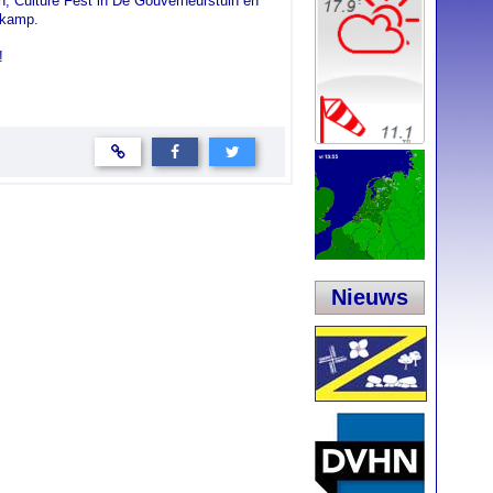
n, Culture Fest in De Gouverneurstuin en
nkamp.
!
Nieuws