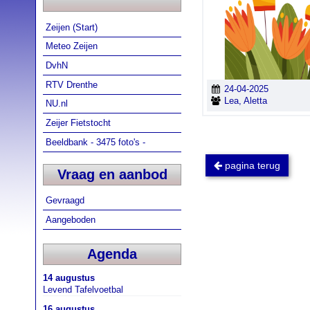
Zeijen (Start)
Meteo Zeijen
DvhN
RTV Drenthe
24-04-2025
Lea, Aletta
NU.nl
Zeijer Fietstocht
Beeldbank - 3475 foto's -
pagina terug
Vraag en aanbod
Gevraagd
Aangeboden
Agenda
14 augustus
Levend Tafelvoetbal
16 augustus