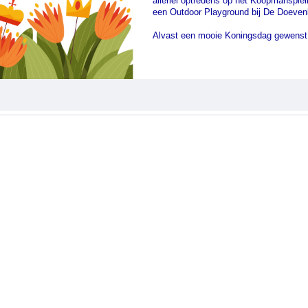
allerlei optredens op het Koopmansplei
een Outdoor Playground bij De Doeve
Alvast een mooie Koningsdag gewenst