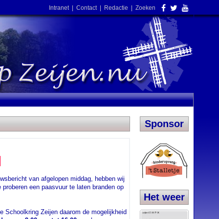
Intranet
|
Contact
|
Redactie
|
Zoeken
Sponsor
!
uwsbericht van afgelopen middag, hebben wij
 proberen een paasvuur te laten branden op
Het weer
e Schoolkring Zeijen daarom de mogelijkheid