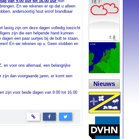
ag van 9.00 uur tot 16.00 uur
hun
brengen. En we rekenen er op dat u alleen
obben, andersoortig hout en/of brandbaar
het lastig zijn om deze dagen volledig toezicht
illigers zijn die een helpende hand kunnen
dagen een paar uurtjes bij de bult te staan,
eren! En we rekenen op u. Geen stobben en
, en voor ons allemaal, een belangrijke
r zijn dan voorgaande jaren, er komt een
Nieuws
den zijn voor beide dagen van 9.00 tot 16.00