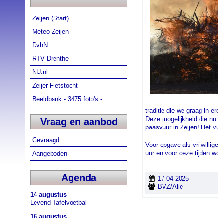
Zeijen (Start)
Meteo Zeijen
DvhN
RTV Drenthe
NU.nl
Zeijer Fietstocht
Beeldbank - 3475 foto's -
traditie die we graag in e
Deze mogelijkheid die nu 
Vraag en aanbod
paasvuur in Zeijen! Het v
Gevraagd
Voor opgave als vrijwillig
uur en voor deze tijden wo
Aangeboden
Agenda
17-04-2025
BVZ/Alie
14 augustus
Levend Tafelvoetbal
16 augustus