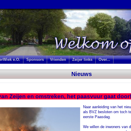
jerWiek e.O.
Sponsors
Vrienden
Zeijer links
Over...
Nieuws
van Zeijen en omstreken, het paasvuur gaat door
Naar aanleiding van het nie
als BVZ besloten om toch te
eerste Paasdag.
We willen de inwoners van d