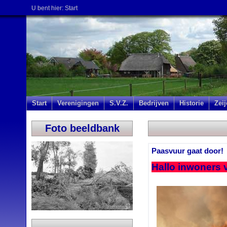
U bent hier:
Start
Start
Verenigingen
S.V.Z.
Bedrijven
Historie
Zei
Foto beeldbank
Paasvuur gaat door!
Hallo inwoners 