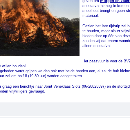
geven om
morgen en zaterd
snoeiafval alsnog te komen 
snoeihout brengt en geen st
materiaal.
Gezien het late tijdstip zal 
te houden, maar als er vrijw
bieden door op één van deze 
zouden wij dat enorm waard
alleen snoeiafval.
Het paasvuur is voor de BVZ
re willen houden!
geboden wordt grijpen we dan ook met beide handen aan, al zal de bult kleine
uur zal om half 8 (19.30 uur) worden aangestoken.
er graag een berichtje naar Jorrit Veneklaas Slots (06-28825597) en de storttij
rden vrijwilligers gevraagd.