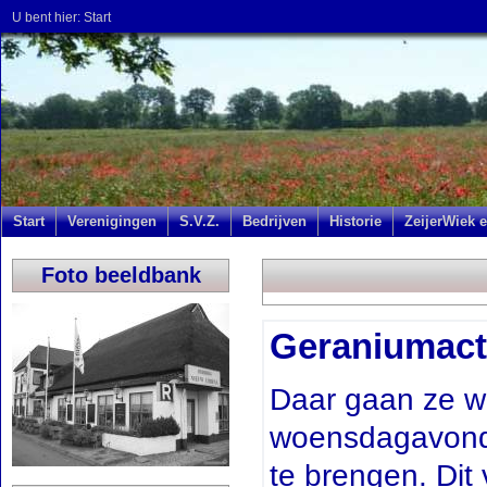
U bent hier:
Start
Start
Verenigingen
S.V.Z.
Bedrijven
Historie
ZeijerWiek e
Foto beeldbank
Geraniumact
Daar gaan ze we
woensdagavond 
te brengen. Dit 