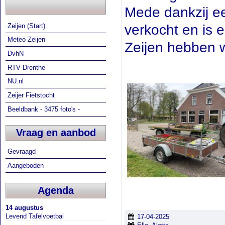
Mede dankzij ee
verkocht en is 
Zeijen (Start)
Meteo Zeijen
Zeijen hebben w
DvhN
RTV Drenthe
NU.nl
Zeijer Fietstocht
Beeldbank - 3475 foto's -
Vraag en aanbod
Gevraagd
Aangeboden
Agenda
14 augustus
Levend Tafelvoetbal
17-04-2025