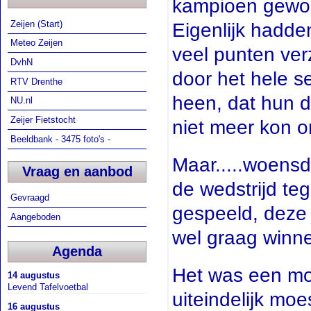
kampioen gewo
Zeijen (Start)
Eigenlijk hadde
Meteo Zeijen
veel punten ve
DvhN
door het hele s
RTV Drenthe
heen, dat hun de
NU.nl
Zeijer Fietstocht
niet meer kon o
Beeldbank - 3475 foto's -
Maar.....woens
Vraag en aanbod
de wedstrijd te
Gevraagd
gespeeld, deze 
Aangeboden
wel graag winn
Agenda
Het was een mo
14 augustus
Levend Tafelvoetbal
uiteindelijk moe
16 augustus