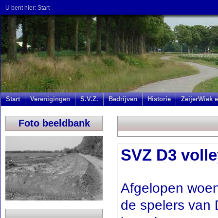
U bent hier:
Start
Start
Verenigingen
S.V.Z.
Bedrijven
Historie
ZeijerWiek e
Foto beeldbank
SVZ D3 voll
Afgelopen woen
de spelers van