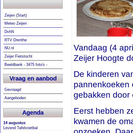
Zeijen (Start)
Meteo Zeijen
DvhN
RTV Drenthe
Vandaag (4 apr
NU.nl
Zeijer Hoogte d
Zeijer Fietstocht
Beeldbank - 3475 foto's -
De kinderen va
Vraag en aanbod
pannenkoeken e
Gevraagd
gebakken door o
Aangeboden
Eerst hebben ze
Agenda
kwamen de oma's
14 augustus
Levend Tafelvoetbal
opzoeken. Daar