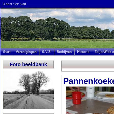
U bent hier:
Start
Start
Verenigingen
S.V.Z.
Bedrijven
Historie
ZeijerWiek e
Foto beeldbank
Pannenkoeke