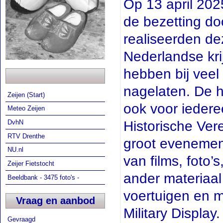
Op 13 april 202
de bezetting d
realiseerden de
Nederlandse kri
hebben bij veel
nagelaten. De h
Zeijen (Start)
ook voor iedere
Meteo Zeijen
Historische Ver
DvhN
RTV Drenthe
groot evenement
NU.nl
van films, foto
Zeijer Fietstocht
ander materiaal
Beeldbank - 3475 foto's -
voertuigen en mi
Vraag en aanbod
Military Display
Gevraagd