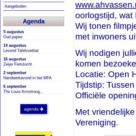
www.ahvassen.
Aangeboden
oorlogstijd, wat 
Agenda
Wij tonen filmp
5 augustus
met inwoners ui
Oud papier
14 augustus
Levend Tafelvoetbal
Wij nodigen jull
16 augustus
komen bezoeke
Zeijer Fietstocht
Locatie: Open H
2 september
Handwerkavond in het MFA
Tijdstip: Tussen
6 september
The Louis Armstrong...
Officiële open
agenda
Met vriendelijk
Vereniging.