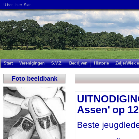
U bent hier:
Start
Start
Verenigingen
S.V.Z.
Bedrijven
Historie
ZeijerWiek e
Foto beeldbank
UITNODIGING
Assen’ op 12
Beste jeugdlede