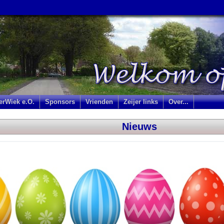
jerWiek e.O.
Sponsors
Vrienden
Zeijer links
Over...
Nieuws