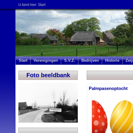
U bent hier:
Start
Start
Verenigingen
S.V.Z.
Bedrijven
Historie
Zei
Foto beeldbank
Palmpasenoptocht