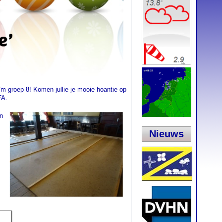
/m groep 8! Komen jullie je mooie hoantie op
FA.
n
Nieuws