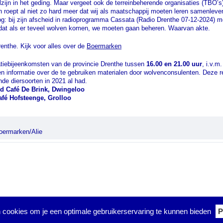
lzijn in het geding. Maar vergeet ook de terreinbeherende organisaties (TBO’s) n
oept al niet zo hard meer dat wij als maatschappij moeten leren samenleven
og: bij zijn afscheid in radioprogramma Cassata (Radio Drenthe 07-12-2024) 
at als er teveel wolven komen, we moeten gaan beheren. Waarvan akte.
enthe. Kijk voor alles over de
Boermarken
matiebijeenkomsten van de provincie Drenthe tussen
16.00 en 21.00 uur
, i.v.m
n informatie over de te gebruiken materialen door wolvenconsulenten. Deze re
nde diersoorten in 2021 al had.
nd Café De Brink, Dwingeloo
afé Hofsteenge, Grolloo
oermarken/Alie
 cookies om je een optimale gebruikerservaring te kunnen bieden
P
• Copyright © Zeijen.nu •
Privacyverklaring
•