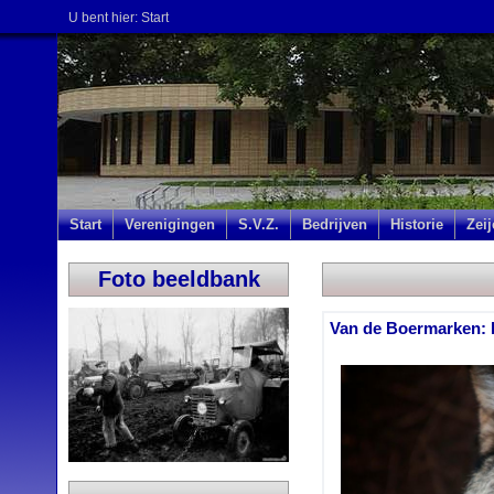
U bent hier:
Start
Start
Verenigingen
S.V.Z.
Bedrijven
Historie
Zei
Foto beeldbank
Van de Boermarken: 