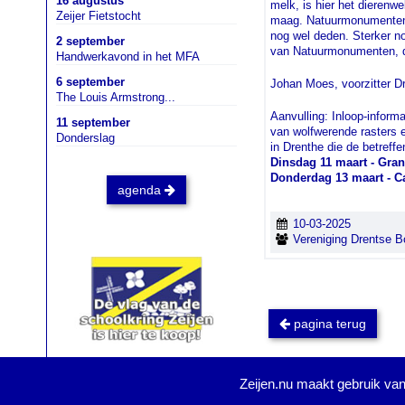
16 augustus
melk, is hier het dierenwe
Zeijer Fietstocht
maag. Natuurmonumenten r
nog wel deden. Sterker n
2 september
van Natuurmonumenten, d
Handwerkavond in het MFA
6 september
Johan Moes, voorzitter Dr
The Louis Armstrong...
Aanvulling: Inloop-infor
11 september
van wolfwerende rasters e
Donderslag
in Drenthe die de betreffe
Dinsdag 11 maart - Gra
Donderdag 13 maart - C
agenda
10-03-2025
Vereniging Drentse B
pagina terug
Zeijen.nu maakt gebruik van