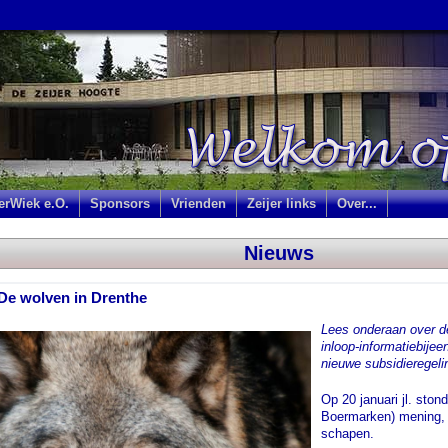
jerWiek e.O.
Sponsors
Vrienden
Zeijer links
Over...
Nieuws
De wolven in Drenthe
Lees onderaan over d
inloop-informatiebije
nieuwe subsidieregeli
Op 20 januari jl. sto
Boermarken) mening, k
schapen.