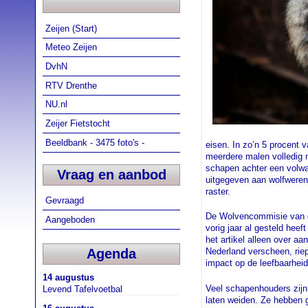
Zeijen (Start)
Meteo Zeijen
DvhN
RTV Drenthe
NU.nl
Zeijer Fietstocht
Beeldbank - 3475 foto's -
eisen. In zo’n 5 procent
meerdere malen volledig 
schapen achter een volwaa
Vraag en aanbod
uitgegeven aan wolfweren
raster.
Gevraagd
De Wolvencommisie van d
Aangeboden
vorig jaar al gesteld hee
het artikel alleen over 
Agenda
Nederland verscheen, rie
impact op de leefbaarheid
14 augustus
Veel schapenhouders zijn
Levend Tafelvoetbal
laten weiden. Ze hebben 