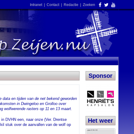
Intranet
|
Contact
|
Redactie
|
Zoeken
Sponsor
e data en tijden van de net bekend geworden
enkomsten in Dwingeloo en Grolloo over
ng wolfwerende rasters op 11 en 13 maart.
nd in DVHN een, naar onze (Ver. Drentse
Het weer
il stuk over de aanvallen van de wolf op