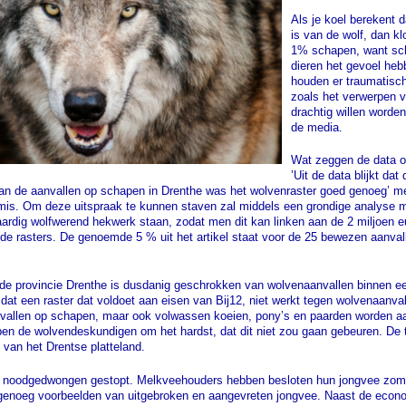
Als je koel berekent 
is van de wolf, dan kl
1% schapen, want sch
dieren het gevoel heb
houden er traumatisc
zoals het verwerpen 
drachtig willen worde
de media.
Wat zeggen de data o
’Uit de data blijkt d
 van de aanvallen op schapen in Drenthe was het wolvenraster goed genoeg’ m
mis. Om deze uitspraak te kunnen staven zal middels een grondige analyse 
rdig wolfwerend hekwerk staan, zodat men dit kan linken aan de 2 miljoen eu
de rasters. De genoemde 5 % uit het artikel staat voor de 25 bewezen aanval
e provincie Drenthe is dusdanig geschrokken van wolvenaanvallen binnen ee
ft dat een raster dat voldoet aan eisen van Bij12, niet werkt tegen wolvenaanva
aanvallen op schapen, maar ook volwassen koeien, pony’s en paarden worden aa
pen de wolvendeskundigen om het hardst, dat dit niet zou gaan gebeuren. De
 van het Drentse platteland.
 noodgedwongen gestopt. Melkveehouders hebben besloten hun jongvee zomer
genoeg voorbeelden van uitgebroken en aangevreten jongvee. Naast de econo