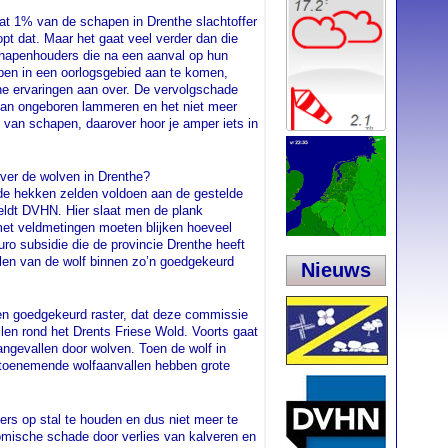
dat 1% van de schapen in Drenthe slachtoffer
opt dat. Maar het gaat veel verder dan die
apenhouders die na een aanval op hun
ben in een oorlogsgebied aan te komen,
he ervaringen aan over. De vervolgschade
van ongeboren lammeren en het niet meer
n van schapen, daarover hoor je amper iets in
ver de wolven in Drenthe?
at de hekken zelden voldoen aan de gestelde
eldt DVHN. Hier slaat men de plank
met veldmetingen moeten blijken hoeveel
ro subsidie die de provincie Drenthe heeft
len van de wolf binnen zo’n goedgekeurd
Nieuws
n goedgekeurd raster, dat deze commissie
llen rond het Drents Friese Wold. Voorts gaat
ngevallen door wolven. Toen de wolf in
 toenemende wolfaanvallen hebben grote
s op stal te houden en dus niet meer te
mische schade door verlies van kalveren en