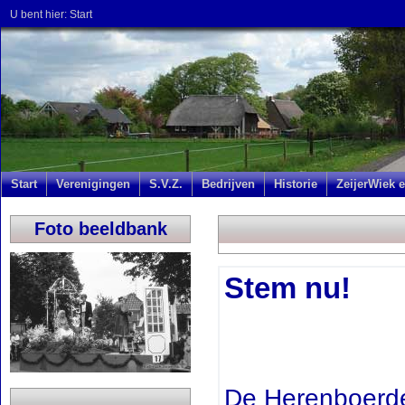
U bent hier:
Start
Start
Verenigingen
S.V.Z.
Bedrijven
Historie
ZeijerWiek e
Foto beeldbank
Stem nu!
De Herenboerde