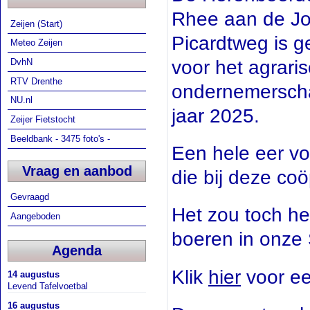
Rhee aan de J
Zeijen (Start)
Picardtweg is 
Meteo Zeijen
voor het agrari
DvhN
RTV Drenthe
ondernemersch
NU.nl
jaar 2025.
Zeijer Fietstocht
Beeldbank - 3475 foto's -
Een hele eer vo
Vraag en aanbod
die bij deze coö
Gevraagd
Het zou toch he
Aangeboden
boeren in onze 
Agenda
Klik
hier
voor ee
14 augustus
Levend Tafelvoetbal
16 augustus