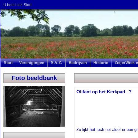
U bent hier:
Start
Start
Verenigingen
S.V.Z.
Bedrijven
Historie
ZeijerWiek e
Foto beeldbank
Olifant op het Kerkpad...?
Zo lijkt het toch net alsof er een g