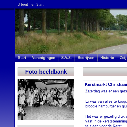
U bent hier:
Start
Start
Verenigingen
S.V.Z.
Bedrijven
Historie
Zei
Foto beeldbank
Kerstmarkt Christiaa
Zaterdag was er een gezel
Er was van alles te koop,
broodje hamburger en glü
Het was er gezellig druk 
vast in de kerststemming
te slaan voor de Kerst.