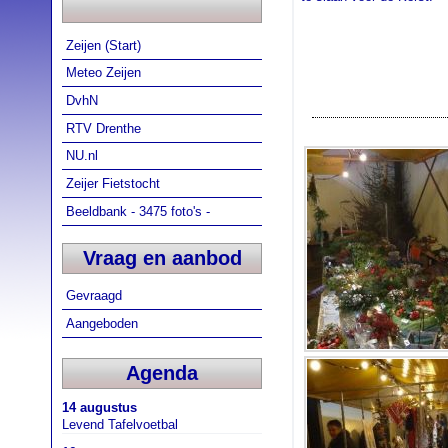
Zeijen (Start)
Meteo Zeijen
DvhN
RTV Drenthe
NU.nl
Zeijer Fietstocht
Beeldbank - 3475 foto's -
Vraag en aanbod
Gevraagd
Aangeboden
Agenda
14 augustus
Levend Tafelvoetbal