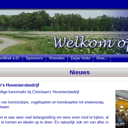
jerWiek e.O.
Sponsors
Vrienden
Zeijer links
Over...
Nieuws
n's Hoveniersbedrijf
lige kerstmarkt bij Christiaan's Hoveniersbedrijf.
 van kerststukjes, vogeltaarten en kerstkaarten tot erwtensoep,
hwein.
en er was weer veel belangstelling om eens even rond te kijken, al
 te komen en ideeën op te doen. En natuurlijk ook om van alles in