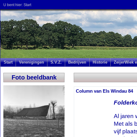
U bent hier:
Start
Start
Verenigingen
S.V.Z.
Bedrijven
Historie
ZeijerWiek e
Foto beeldbank
Column van Els Windau 84
Folderk
Al jaren
Met als 
vijf plaa