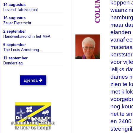
koppen a
14 augustus
waanzinn
Levend Tafelvoetbal
hamburge
16 augustus
Zeijer Fietstocht
maar daar
elanden 
2 september
Handwerkavond in het MFA
vanaf ee
6 september
materiaa
The Louis Armstrong...
kerstste
11 september
voor vijf
Donderslag
lelijks d
dames mo
agenda
zien te k
met kilo
voorgeba
nog koud
het te s
en 2400 
steengri