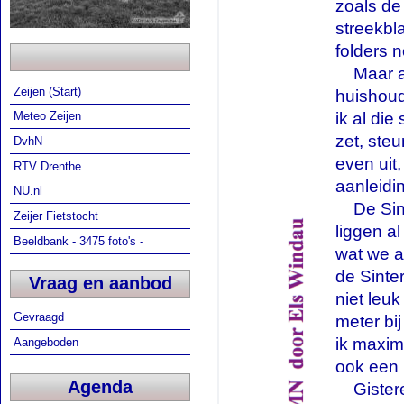
zoals de
streekbl
folders n
Maar aan
Zeijen (Start)
huishoud
ik al die
Meteo Zeijen
zet, steu
DvhN
even uit,
RTV Drenthe
aanleidi
NU.nl
De Sinte
Zeijer Fietstocht
liggen a
Beeldbank - 3475 foto's -
wat we a
de Sinte
Vraag en aanbod
niet leu
Gevraagd
meter bi
ik maxim
Aangeboden
ook een 
Agenda
Gisteren