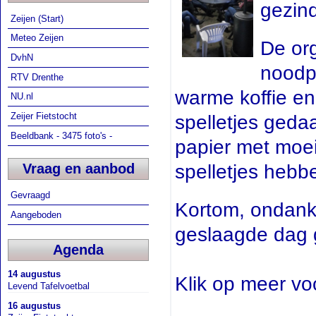
gezind
Zeijen (Start)
Meteo Zeijen
De org
DvhN
noodp
RTV Drenthe
warme koffie en
NU.nl
Zeijer Fietstocht
spelletjes ged
Beeldbank - 3475 foto's -
papier met moei
Vraag en aanbod
spelletjes hebb
Gevraagd
Kortom, ondanks
Aangeboden
geslaagde dag
Agenda
14 augustus
Klik op meer vo
Levend Tafelvoetbal
16 augustus