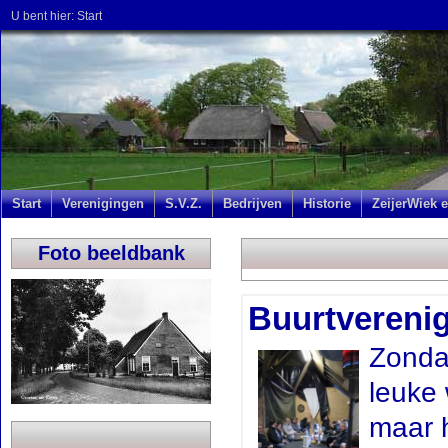
U bent hier:
Start
Start
Verenigingen
S.V.Z.
Bedrijven
Historie
ZeijerWiek e
Foto beeldbank
Buurtverenig
Zonda
leuke 
maar 