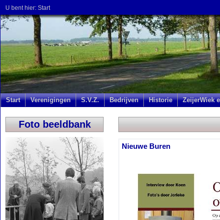
U bent hier:
Start
Start
Verenigingen
S.V.Z.
Bedrijven
Historie
ZeijerWiek e
Foto beeldbank
Nieuwe Buren