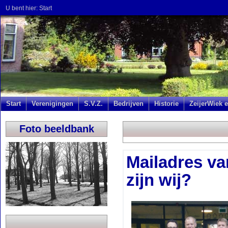
U bent hier:
Start
Start
Verenigingen
S.V.Z.
Bedrijven
Historie
ZeijerWiek e
Foto beeldbank
Mailadres va
zijn wij?