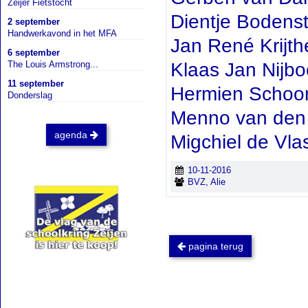
Zeijer Fietstocht
Dientje Bodensta
2 september
Handwerkavond in het MFA
Jan René Krijth
6 september
Klaas Jan Nijbo
The Louis Armstrong...
11 september
Hermien Schoo
Donderslag
Menno van de
agenda
Migchiel de Vla
10-11-2016
BVZ, Alie
pagina terug