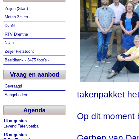
Zeijen (Start)
Meteo Zeijen
DvhN
RTV Drenthe
NU.nl
Zeijer Fietstocht
Beeldbank - 3475 foto's -
Vraag en aanbod
Gevraagd
takenpakket het
Aangeboden
Agenda
Op dit moment b
14 augustus
Levend Tafelvoetbal
16 augustus
Gerben van Dam 