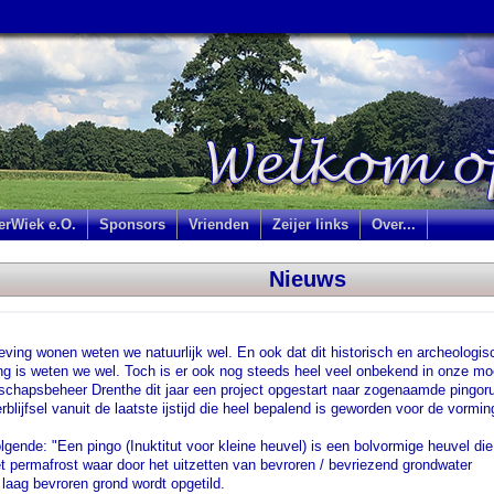
jerWiek e.O.
Sponsors
Vrienden
Zeijer links
Over...
Nieuws
ving wonen weten we natuurlijk wel. En ook dat dit historisch en archeologis
ng is weten we wel. Toch is er ook nog steeds heel veel onbekend in onze mo
schapsbeheer Drenthe dit jaar een project opgestart naar zogenaamde pingor
blijfsel vanuit de laatste ijstijd die heel bepalend is geworden voor de vormi
lgende: "Een pingo (Inuktitut voor kleine heuvel) is een bolvormige heuvel die
t permafrost waar door het uitzetten van bevroren / bevriezend grondwater
 laag bevroren grond wordt opgetild.