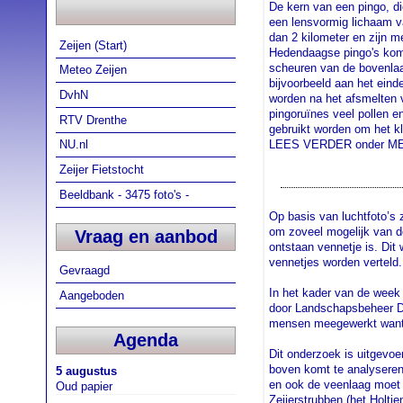
De kern van een pingo, die
een lensvormig lichaam v
dan 2 kilometer en zijn m
Zeijen (Start)
Hedendaagse pingo's kome
scheuren van de bovenlaag
Meteo Zeijen
bijvoorbeeld aan het einde
DvhN
worden na het afsmelten v
pingoruïnes veel pollen e
RTV Drenthe
gebruikt worden om het kl
LEES VERDER onder M
NU.nl
Zeijer Fietstocht
Beeldbank - 3475 foto's -
Op basis van luchtfoto’s 
om zoveel mogelijk van de
Vraag en aanbod
ontstaan vennetje is. Dit
vennetjes worden verteld
Gevraagd
In het kader van de week 
Aangeboden
door Landschapsbeheer Dr
mensen meegewerkt want a
Agenda
Dit onderzoek is uitgevoe
boven komt te analyseren 
5 augustus
en ook de veenlaag moet a
Oud papier
Zeijerstrubben (het Holti