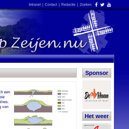
Intranet
|
Contact
|
Redactie
|
Zoeken
Sponsor
ch een
oie
uïnes.
ng van
Het weer