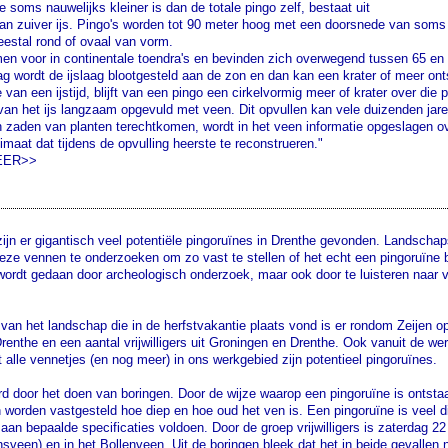
 soms nauwelijks kleiner is dan de totale pingo zelf, bestaat uit
an zuiver ijs. Pingo's worden tot 90 meter hoog met een doorsnede van som
eestal rond of ovaal van vorm.
n voor in continentale toendra's en bevinden zich overwegend tussen 65 en 
 wordt de ijslaag blootgesteld aan de zon en dan kan een krater of meer ont
 van een ijstijd, blijft van een pingo een cirkelvormig meer of krater over di
an het ijs langzaam opgevuld met veen. Dit opvullen kan vele duizenden jare
n zaden van planten terechtkomen, wordt in het veen informatie opgeslagen o
imaat dat tijdens de opvulling heerste te reconstrueren."
EER>>
zijn er gigantisch veel potentiële pingoruïnes in Drenthe gevonden. Landschap
ze vennen te onderzoeken om zo vast te stellen of het echt een pingoruïne be
 wordt gedaan door archeologisch onderzoek, maar ook door te luisteren naar
.
van het landschap die in de herfstvakantie plaats vond is er rondom Zeijen 
enthe en een aantal vrijwilligers uit Groningen en Drenthe. Ook vanuit de w
lle vennetjes (en nog meer) in ons werkgebied zijn potentieel pingoruïnes.
rd door het doen van boringen. Door de wijze waarop een pingoruïne is ontsta
worden vastgesteld hoe diep en hoe oud het ven is. Een pingoruïne is veel d
an bepaalde specificaties voldoen. Door de groep vrijwilligers is zaterdag 22
ensveen) en in het Bollenveen. Uit de boringen bleek dat het in beide gevallen