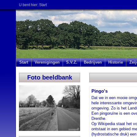
U bent hier:
Start
Start
Verenigingen
S.V.Z.
Bedrijven
Historie
Zei
Foto beeldbank
Pingo's
Dat we in een mooie omge
hele interessante omgevi
omgeving. Zo is het Land
Een pingoruïne is een over
Drenthe.
Op Wikipedia staat het vo
ontstaat in een gebied me
(hydrostatische druk) een