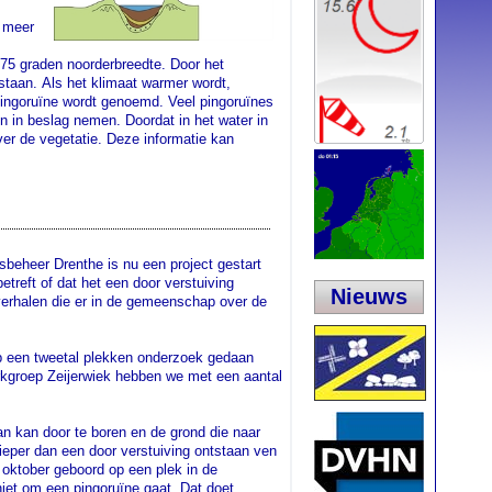
s meer
75 graden noorderbreedte. Door het
staan. Als het klimaat warmer wordt,
e pingoruïne wordt genoemd. Veel pingoruïnes
n in beslag nemen. Doordat in het water in
ver de vegetatie. Deze informatie kan
sbeheer Drenthe is nu een project gestart
treft of dat het een door verstuiving
Nieuws
 verhalen die er in de gemeenschap over de
op een tweetal plekken onderzoek gedaan
erkgroep Zeijerwiek hebben we met een aantal
an kan door te boren en de grond die naar
ieper dan een door verstuiving ontstaan ven
 oktober geboord op een plek in de
 niet om een pingoruïne gaat. Dat doet