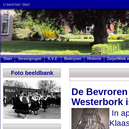
U bent hier:
Start
Start
Verenigingen
S.V.Z.
Bedrijven
Historie
ZeijerWiek e
Foto beeldbank
De Bevroren
Westerbork i
In ap
Klaas