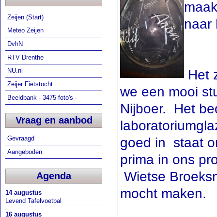
maakt
Zeijen (Start)
naar 
Meteo Zeijen
DvhN
RTV Drenthe
NU.nl
Het z
Zeijer Fietstocht
we een mooi stu
Beeldbank - 3475 foto's -
Nijboer. Het be
Vraag en aanbod
laboratoriumgla
Gevraagd
goed in staat o
Aangeboden
prima in ons pr
Wietse Broeksma
Agenda
mocht maken.
14 augustus
Levend Tafelvoetbal
16 augustus