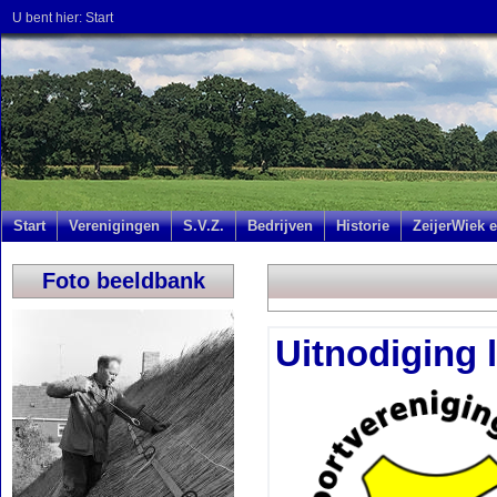
U bent hier:
Start
Start
Verenigingen
S.V.Z.
Bedrijven
Historie
ZeijerWiek e
Foto beeldbank
Uitnodiging