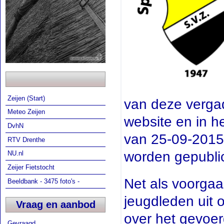
Zeijen (Start)
van deze vergad
Meteo Zeijen
website en in h
DvhN
van 25-09-2015 
RTV Drenthe
worden gepubli
NU.nl
Zeijer Fietstocht
Net als voorgaa
Beeldbank - 3475 foto's -
jeugdleden uit 
Vraag en aanbod
over het gevoer
Gevraagd