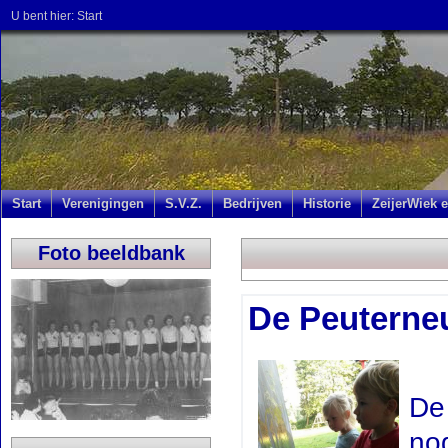
U bent hier:
Start
Start
Verenigingen
S.V.Z.
Bedrijven
Historie
ZeijerWiek e
Foto beeldbank
De Peuterne
De
no