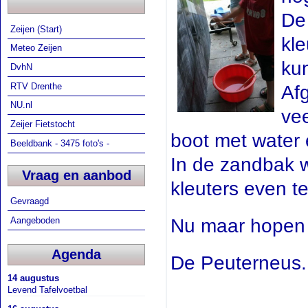
De
Zeijen (Start)
kle
Meteo Zeijen
ku
DvhN
RTV Drenthe
Af
NU.nl
ve
Zeijer Fietstocht
boot met water
Beeldbank - 3475 foto's -
In de zandbak w
Vraag en aanbod
kleuters even te
Gevraagd
Aangeboden
Nu maar hopen d
Agenda
De Peuterneus.
14 augustus
Levend Tafelvoetbal