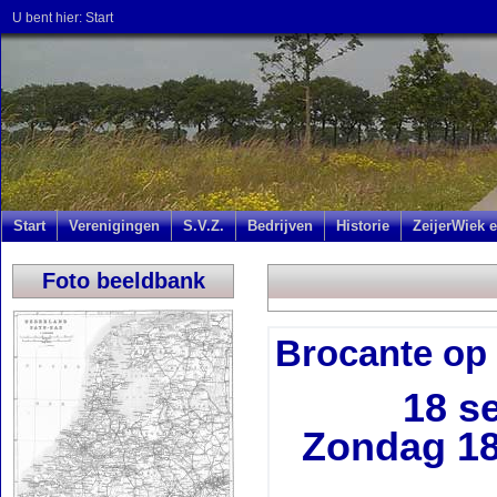
U bent hier:
Start
Start
Verenigingen
S.V.Z.
Bedrijven
Historie
ZeijerWiek e
Foto beeldbank
Brocante op 
18 s
Zondag 18