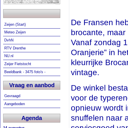
De Fransen heb
Zeijen (Start)
brocante, maar
Meteo Zeijen
Vanaf zondag 18
DvhN
RTV Drenthe
Oranjerie” in he
NU.nl
kleurrijke Broca
Zeijer Fietstocht
vintage.
Beeldbank - 3475 foto's -
Vraag en aanbod
De winkel bestaa
voor de typeren
Gevraagd
Aangeboden
opnieuw wordt in
snuffelen naar 
Agenda
serviesgoed van
14 augustus