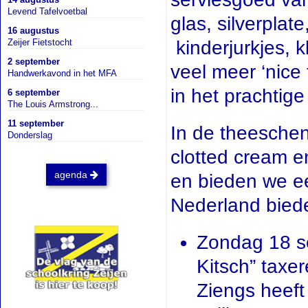
Levend Tafelvoetbal
glas, silverplat
16 augustus
Zeijer Fietstocht
kinderjurkjes, k
2 september
veel meer ‘nice
Handwerkavond in het MFA
in het prachti
6 september
The Louis Armstrong...
11 september
In de theeschen
Donderslag
clotted cream e
agenda
en bieden we ee
Nederland biede
Zondag 18 se
Kitsch” taxe
Ziengs heeft