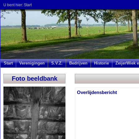
U bent hier:
Start
Start
Verenigingen
S.V.Z.
Bedrijven
Historie
ZeijerWiek e
Foto beeldbank
Overlijdensbericht