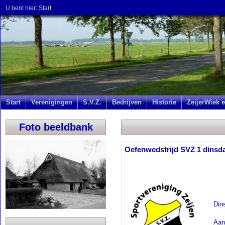
U bent hier:
Start
Start
Verenigingen
S.V.Z.
Bedrijven
Historie
ZeijerWiek e
Foto beeldbank
Oefenwedstrijd SVZ 1 dinsd
Din
Aan