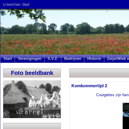
U bent hier:
Start
Start
Verenigingen
S.V.Z.
Bedrijven
Historie
ZeijerWiek e
Foto beeldbank
Komkommertijd 2
Courgettes zijn fam