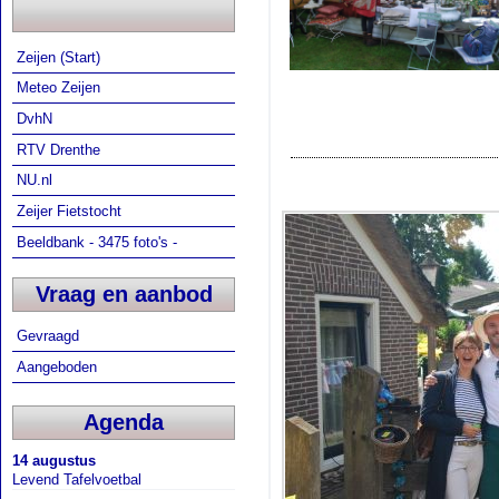
Zeijen (Start)
Meteo Zeijen
DvhN
RTV Drenthe
NU.nl
Zeijer Fietstocht
Beeldbank - 3475 foto's -
Vraag en aanbod
Gevraagd
Aangeboden
Agenda
14 augustus
Levend Tafelvoetbal