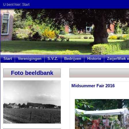
U bent hier:
Start
Start
Verenigingen
S.V.Z.
Bedrijven
Historie
ZeijerWiek e
Foto beeldbank
Midsummer Fair 2016