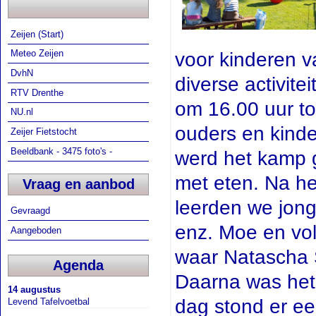
Zeijen (Start)
Meteo Zeijen
voor kinderen 
DvhN
diverse activit
RTV Drenthe
om 16.00 uur t
NU.nl
ouders en kind
Zeijer Fietstocht
Beeldbank - 3475 foto's -
werd het kamp
met eten. Na h
Vraag en aanbod
leerden we jong
Gevraagd
enz. Moe en vo
Aangeboden
waar Natascha S
Agenda
Daarna was het 
14 augustus
dag stond er ee
Levend Tafelvoetbal