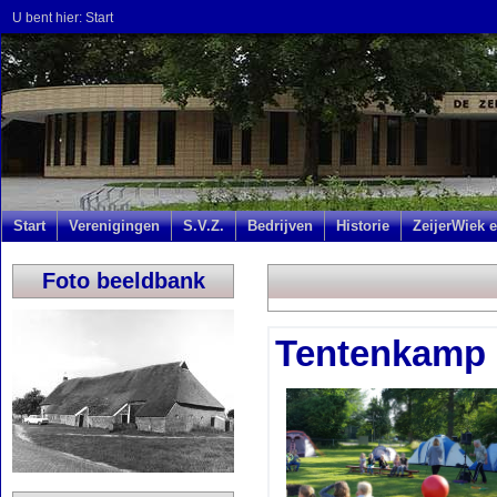
U bent hier:
Start
Start
Verenigingen
S.V.Z.
Bedrijven
Historie
ZeijerWiek e
Foto beeldbank
Tentenkamp 