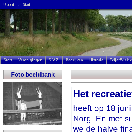
U bent hier:
Start
Start
Verenigingen
S.V.Z.
Bedrijven
Historie
ZeijerWiek e
Foto beeldbank
Het recreati
heeft op 18 jun
Norg. En met su
we de halve fin