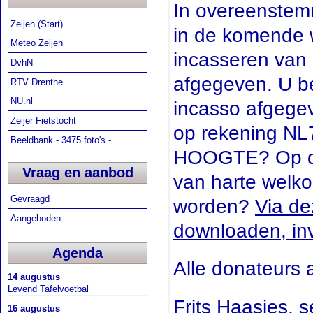
In overeenstem
Zeijen (Start)
in de komende w
Meteo Zeijen
incasseren van
DvhN
afgegeven. U b
RTV Drenthe
NU.nl
incasso afgege
Zeijer Fietstocht
op rekening NL
Beeldbank - 3475 foto's -
HOOGTE? Op deze
Vraag en aanbod
van harte welko
Gevraagd
worden?
Via de
Aangeboden
downloaden, in
Agenda
Alle donateurs a
14 augustus
Levend Tafelvoetbal
Frits Haasjes, 
16 augustus