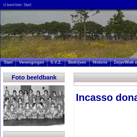
U bent hier:
Start
Start
Verenigingen
S.V.Z.
Bedrijven
Historie
ZeijerWiek e
Foto beeldbank
Incasso don