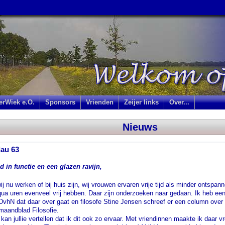
jerWiek e.O.
Sponsors
Vrienden
Zeijer links
Over...
Nieuws
au 63
jd in functie en een glazen ravijn,
ij nu werken of bij huis zijn, wij vrouwen ervaren vrije tijd als minder ontspan
ua uren evenveel vrij hebben. Daar zijn onderzoeken naar gedaan. Ik heb een 
DvhN dat daar over gaat en filosofe Stine Jensen schreef er een column ove
maandblad Filosofie.
 kan jullie vertellen dat ik dit ook zo ervaar. Met vriendinnen maakte ik daar 