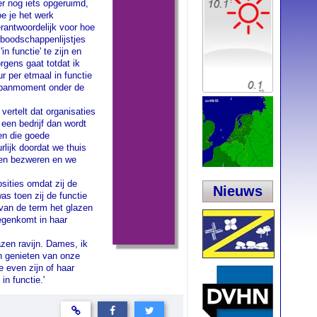
er nog iets opgeruimd,
e je het werk
rantwoordelijk voor hoe
 boodschappenlijstjes
n functie' te zijn en
rgens gaat totdat ik
r per etmaal in functie
ntspanmoment onder de
 vertelt dat organisaties
 een bedrijf dan wordt
en die goede
lijk doordat we thuis
ssen bezweren en we
sities omdat zij de
Nieuws
was toen zij de functie
 van de term het glazen
tegenkomt in haar
azen ravijn. Dames, ik
an genieten van onze
e even zijn of haar
in functie.'