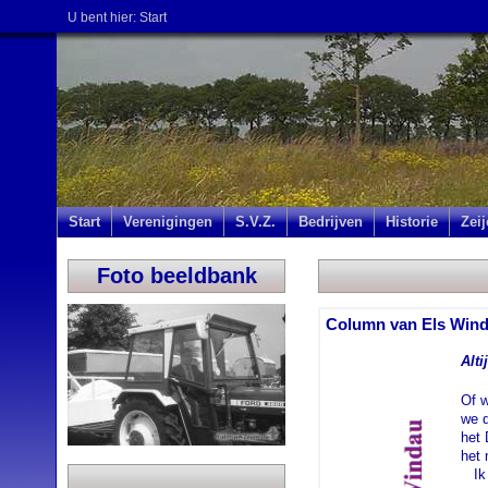
U bent hier:
Start
Start
Verenigingen
S.V.Z.
Bedrijven
Historie
Zei
Foto beeldbank
Column van Els Wind
Alti
Of w
we q
het 
het 
...
Ik