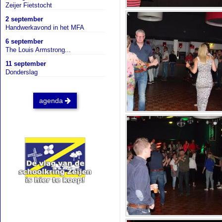
Zeijer Fietstocht
2 september
Handwerkavond in het MFA
6 september
The Louis Armstrong...
11 september
Donderslag
agenda