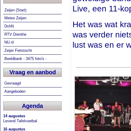
Live, een 11-ko
Zeijen (Start)
Meteo Zeijen
Het was wat kr
DvhN
was verder niet
RTV Drenthe
NU.nl
lust was en er 
Zeijer Fietstocht
Beeldbank - 3475 foto's -
Vraag en aanbod
Gevraagd
Aangeboden
Agenda
14 augustus
Levend Tafelvoetbal
16 augustus