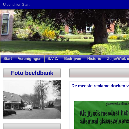
U bent hier:
Start
Start
Verenigingen
S.V.Z.
Bedrijven
Historie
ZeijerWiek e
Foto beeldbank
De meeste reclame doeken va