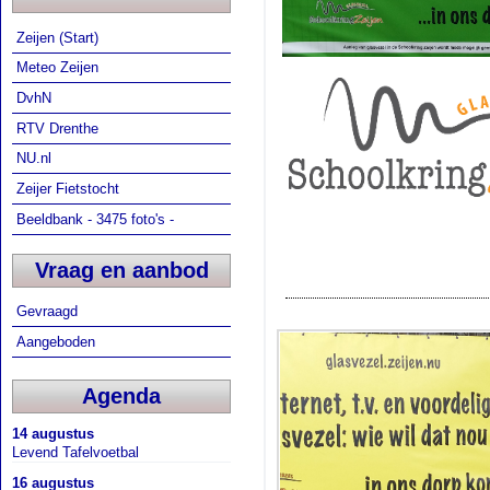
Zeijen (Start)
Meteo Zeijen
DvhN
RTV Drenthe
NU.nl
Zeijer Fietstocht
Beeldbank - 3475 foto's -
Vraag en aanbod
Gevraagd
Aangeboden
Agenda
14 augustus
Levend Tafelvoetbal
16 augustus