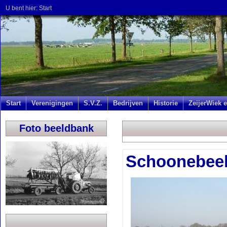
U bent hier:
Start
Start
Verenigingen
S.V.Z.
Bedrijven
Historie
ZeijerWiek e
Foto beeldbank
Schoonebee