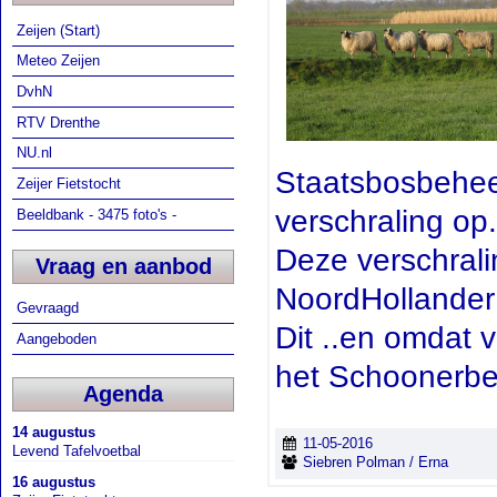
Zeijen (Start)
Meteo Zeijen
DvhN
RTV Drenthe
NU.nl
Staatsbosbeheer
Zeijer Fietstocht
verschraling op.
Beeldbank - 3475 foto's -
Deze verschrali
Vraag en aanbod
NoordHollander 
Gevraagd
Dit ..en omdat v
Aangeboden
het Schoonerbee
Agenda
14 augustus
11-05-2016
Levend Tafelvoetbal
Siebren Polman / Erna
16 augustus