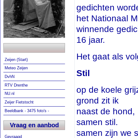
gedichten word
het Nationaal 
winnende gedich
16 jaar.
Het gaat als vol
Zeijen (Start)
Meteo Zeijen
Stil
DvhN
RTV Drenthe
op de koele grij
NU.nl
grond zit ik
Zeijer Fietstocht
naast de hond,
Beeldbank - 3475 foto's -
samen stil.
Vraag en aanbod
samen zijn we st
Gevraagd