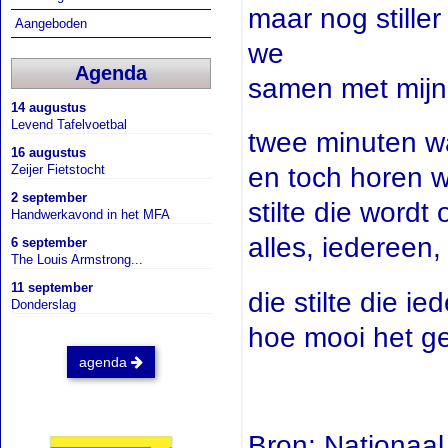
maar nog stiller 
Aangeboden
we
Agenda
samen met mijn 
14 augustus
Levend Tafelvoetbal
twee minuten wa
16 augustus
Zeijer Fietstocht
en toch horen wi
2 september
stilte die word
Handwerkavond in het MFA
alles, iedereen,
6 september
The Louis Armstrong...
11 september
die stilte die i
Donderslag
hoe mooi het gel
agenda
Bron: Nationaal