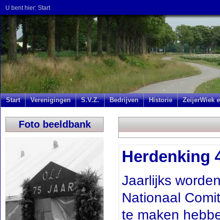
U bent hier:
Start
Start
Verenigingen
S.V.Z.
Bedrijven
Historie
ZeijerWiek e
Foto beeldbank
Herdenking 
Jaarlijks worde
Nationaal Comit
te maken hebbe