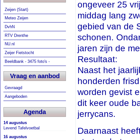
ongeveer 25 vrij
Zeijen (Start)
middag lang zw
Meteo Zeijen
gebied van de S
DvhN
schonen. Ondan
RTV Drenthe
NU.nl
jaren zijn de m
Zeijer Fietstocht
Resultaat:
Beeldbank - 3475 foto's -
Naast het jaarli
Vraag en aanbod
honderden frisd
Gevraagd
worden gevist e
Aangeboden
dit keer oude 
Agenda
jerrycans.
14 augustus
Levend Tafelvoetbal
Daarnaast heeft
16 augustus