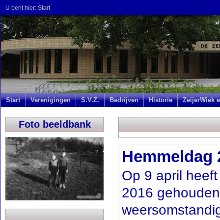
U bent hier:
Start
Start
Verenigingen
S.V.Z.
Bedrijven
Historie
ZeijerWiek e
Foto beeldbank
Hemmeldag 
Op 9 april heef
2016 gehouden.
weersomstandi