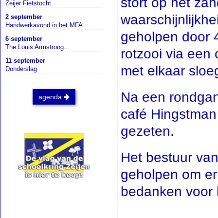
stort op het zan
Zeijer Fietstocht
waarschijnlijkh
2 september
Handwerkavond in het MFA
geholpen door 
6 september
The Louis Armstrong...
rotzooi via een
11 september
met elkaar sloe
Donderslag
Na een rondgang
agenda
café Hingstman 
gezeten.
Het bestuur van
geholpen om er
bedanken voor 