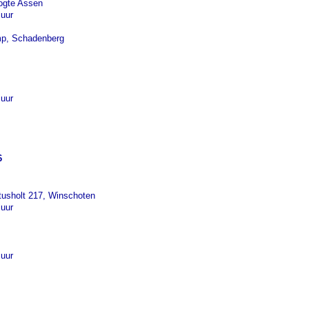
ogte Assen
 uur
mp, Schadenberg
 uur
6
itusholt 217, Winschoten
 uur
 uur