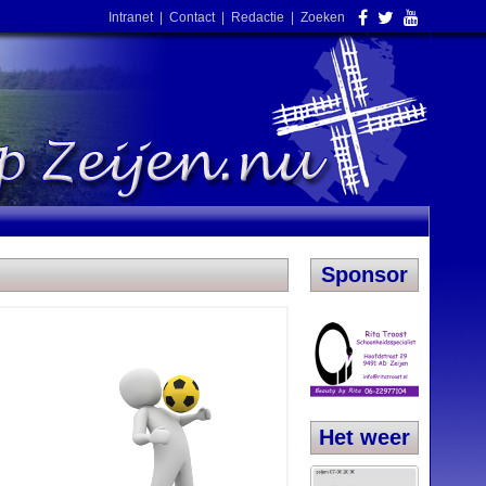
Intranet
|
Contact
|
Redactie
|
Zoeken
Sponsor
Het weer