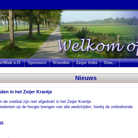
jerWiek e.O.
Sponsors
Vrienden
Zeijer links
Over...
Nieuws
en in het Zeijer Krantje
 de voetbal zijn niet afgedrukt in het Zeijer Krantje.
g iedereen op de hoogte brengen van alle wedstrijden, hierbij de ontbrekende
16