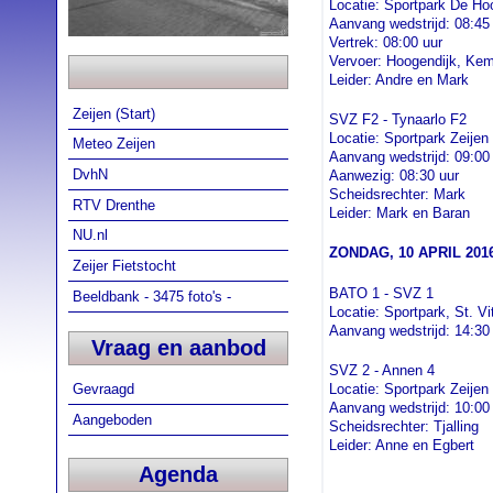
Locatie: Sportpark De Ho
Aanvang wedstrijd: 08:45
Vertrek: 08:00 uur
Vervoer: Hoogendijk, Ke
Leider: Andre en Mark
Zeijen (Start)
SVZ F2 - Tynaarlo F2
Locatie: Sportpark Zeijen
Meteo Zeijen
Aanvang wedstrijd: 09:00
DvhN
Aanwezig: 08:30 uur
Scheidsrechter: Mark
RTV Drenthe
Leider: Mark en Baran
NU.nl
ZONDAG, 10 APRIL 201
Zeijer Fietstocht
BATO 1 - SVZ 1
Beeldbank - 3475 foto's -
Locatie: Sportpark, St. V
Aanvang wedstrijd: 14:30
Vraag en aanbod
SVZ 2 - Annen 4
Locatie: Sportpark Zeijen
Gevraagd
Aanvang wedstrijd: 10:00
Aangeboden
Scheidsrechter: Tjalling
Leider: Anne en Egbert
Agenda