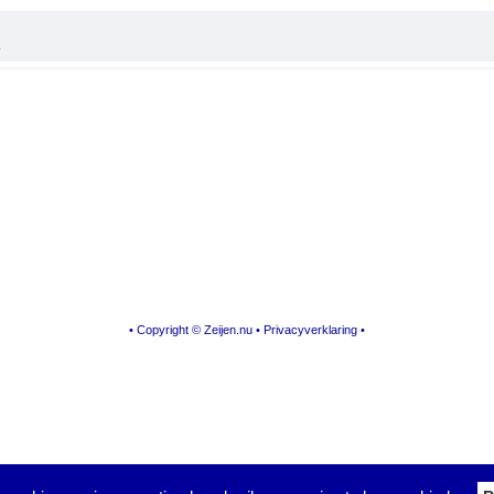
a
• Copyright © Zeijen.nu •
Privacyverklaring
•