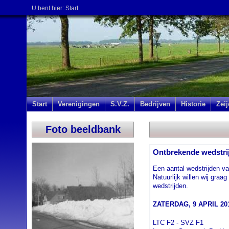
U bent hier:
Start
Start
Verenigingen
S.V.Z.
Bedrijven
Historie
Zei
Foto beeldbank
Ontbrekende wedstrijd
Een aantal wedstrijden van
Natuurlijk willen wij graa
wedstrijden.
ZATERDAG, 9 APRIL 20
LTC F2 - SVZ F1