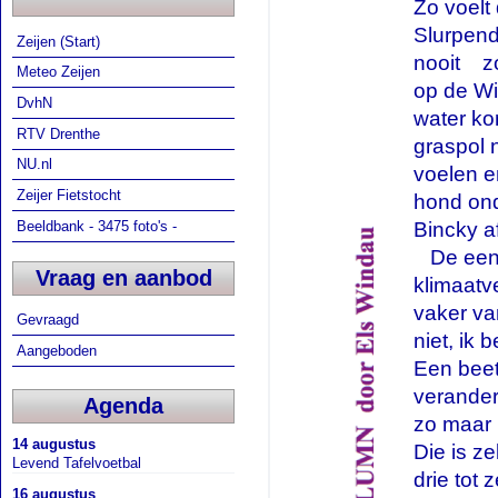
Zo voelt 
Slurpend 
Zeijen (Start)
nooit
...
z
Meteo Zeijen
op de Wi
DvhN
water ko
RTV Drenthe
graspol 
NU.nl
voelen en
Zeijer Fietstocht
hond ond
Bincky a
Beeldbank - 3475 foto's -
...
De een
Vraag en aanbod
klimaatv
vaker va
Gevraagd
niet, ik
Aangeboden
Een beet
verander
Agenda
zo maar 
14 augustus
Die is ze
Levend Tafelvoetbal
drie tot
16 augustus