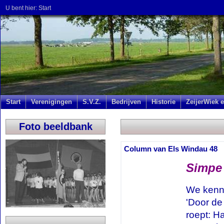
U bent hier:
Start
Start
Verenigingen
S.V.Z.
Bedrijven
Historie
ZeijerWiek e
Foto beeldbank
Column van Els Windau 48
Simpe
We kenne
'Door de
roept: Ha