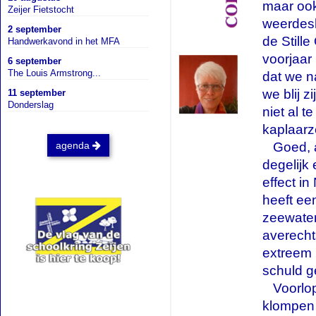
maar ook
Zeijer Fietstocht
weerdesk
2 september
de Still
Handwerkavond in het MFA
voorjaar 
6 september
The Louis Armstrong...
dat we n
we blij z
11 september
Donderslag
niet al t
kaplaarz
...
Goed, a
agenda
degelijk 
effect in
heeft ee
zeewatert
averecht
extreem 
schuld g
...
Voorlo
klompen 