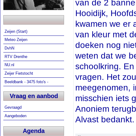
van de 2 banner
Hooidijk, Hoofd
kwamen we er ac
Zeijen (Start)
van kleur met 
Meteo Zeijen
doeken nog niet
DvhN
weten dat we be
RTV Drenthe
schoolkring. En 
NU.nl
Zeijer Fietstocht
vragen. Het zou 
Beeldbank - 3475 foto's -
meegenomen, in
Vraag en aanbod
misschien iets g
Anoniem terugbr
Gevraagd
Aangeboden
Alvast bedankt.
Agenda