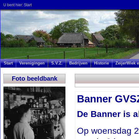
U bent hier:
Start
Start
Verenigingen
S.V.Z.
Bedrijven
Historie
ZeijerWiek e
Foto beeldbank
Banner GVS
De Banner is a
Op woensdag 27 