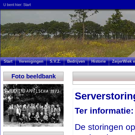
U bent hier:
Start
Start
Verenigingen
S.V.Z.
Bedrijven
Historie
ZeijerWiek e
Foto beeldbank
Serverstorin
Ter informatie:
De storingen op