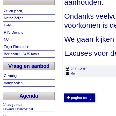
aanhouden.
Zeijen (Start)
Ondanks veelvul
Meteo Zeijen
voorkomen is de 
DvhN
RTV Drenthe
We gaan kijken 
NU.nl
Zeijer Fietstocht
Excuses voor de
Beeldbank - 3475 foto's -
Vraag en aanbod
28-01-2016
Rolf
Gevraagd
Aangeboden
Agenda
pagina terug
14 augustus
Levend Tafelvoetbal