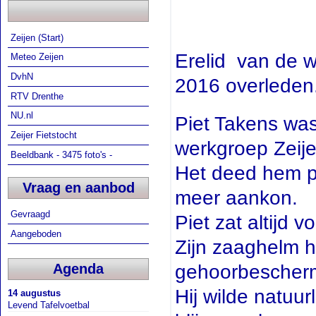
Zeijen (Start)
Erelid van de w
Meteo Zeijen
DvhN
2016 overleden
RTV Drenthe
NU.nl
Piet Takens was
Zeijer Fietstocht
werkgroep Zeije
Beeldbank - 3475 foto's -
Het deed hem pi
Vraag en aanbod
meer aankon.
Gevraagd
Piet zat altijd 
Aangeboden
Zijn zaaghelm h
Agenda
gehoorbescherm
Hij wilde natuu
14 augustus
Levend Tafelvoetbal