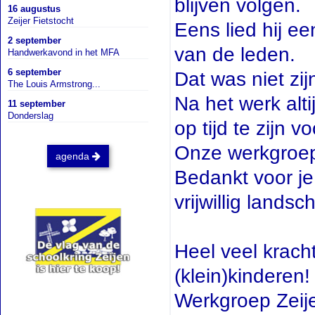
blijven volgen.
16 augustus
Zeijer Fietstocht
Eens lied hij e
2 september
van de leden.
Handwerkavond in het MFA
6 september
Dat was niet zi
The Louis Armstrong...
Na het werk alti
11 september
Donderslag
op tijd te zijn 
Onze werkgroep
agenda
Bedankt voor je
vrijwillig land
Heel veel krach
(klein)kinderen!
Werkgroep Zeij