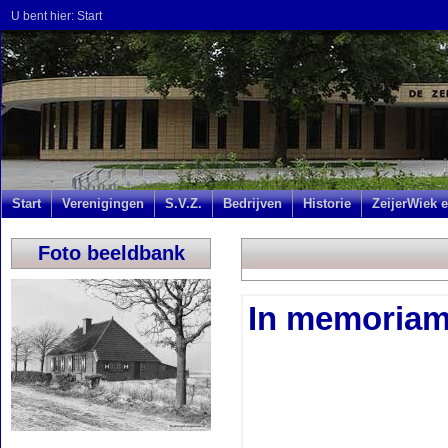
U bent hier:
Start
Start
Verenigingen
S.V.Z.
Bedrijven
Historie
ZeijerWiek e
Foto beeldbank
In memoria