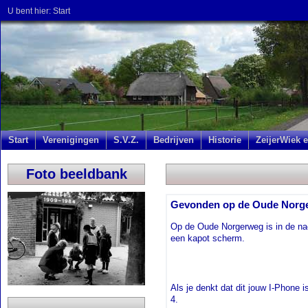
U bent hier:
Start
Start
Verenigingen
S.V.Z.
Bedrijven
Historie
ZeijerWiek e
Foto beeldbank
Gevonden op de Oude Norge
Op de Oude Norgerweg is in de na
een kapot scherm.
Als je denkt dat dit jouw I-Phone
4.